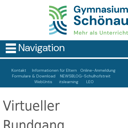
Navigation
Kontakt
Informationen für Eltern
Online-Anmeldung
Formulare & Download
NEWSBLOG-Schulhofstreit
WebUntis
itslearning
LEO
Virtueller
Rundgang